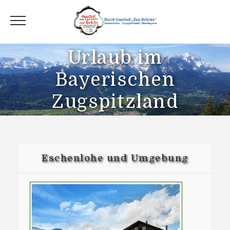
Urlaub im
Bayerischen
Zugspitzland
Eschenlohe und Umgebung