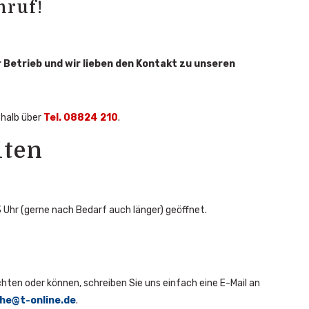
nruf!
er Betrieb und wir lieben den Kontakt zu unseren
shalb über
Tel. 08824 210
.
iten
 Uhr (gerne nach Bedarf auch länger) geöffnet.
hten oder können, schreiben Sie uns einfach eine E-Mail an
he@t-online.de
.