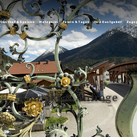
Gasthof & Speisen
Metzgerei
Feiern & Tagen
Ihre Gastgeber
Zugsp
Kontakt & Anfrage